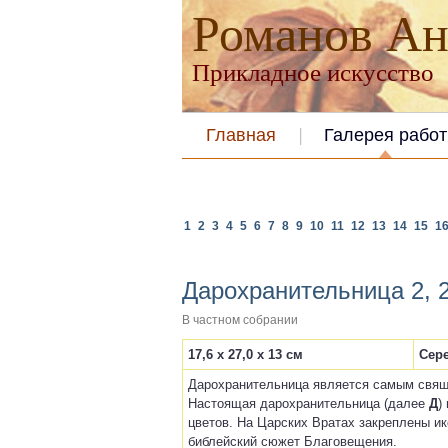
Романов Ан
Прикладное искусство
Главная
Галерея работ
1
2
3
4
5
6
7
8
9
10
11
12
13
14
15
1
Дарохранительница 2, 
В частном собрании
17,6 х 27,0 х 13 см
Сере
Дарохранительница является самым свящ
Настоящая дарохранительница (далее
Д
)
цветов. На Царских Вратах закреплены 
библейский сюжет Благовещения.