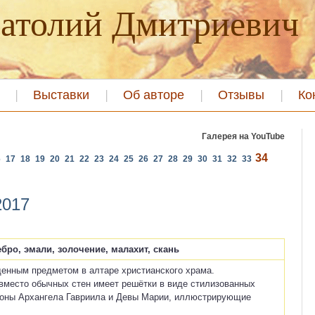
атолий Дмитриевич
Выставки
Об авторе
Отзывы
Ко
Галерея на YouTube
34
6
17
18
19
20
21
22
23
24
25
26
27
28
29
30
31
32
33
2017
бро, эмали, золочение, малахит, скань
енным предметом в алтаре христианского храма.
 вместо обычных стен имеет решётки в виде стилизованных
иконы Архангела Гавриила и Девы Марии, иллюстрирующие